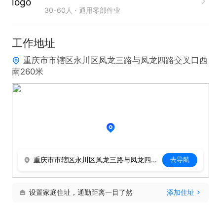
30-60人
通用零部件业
范。

4、吃苦耐劳，责任心强，具有良好的团队协作能
工作地址
力。
重庆市市辖区永川区凤龙三路与凤龙四路交叉口西
南260米
重庆市市辖区永川区凤龙三路与凤龙四路交叉口西南260米
去导航
设置家庭住址，通勤距离一目了然
添加住址