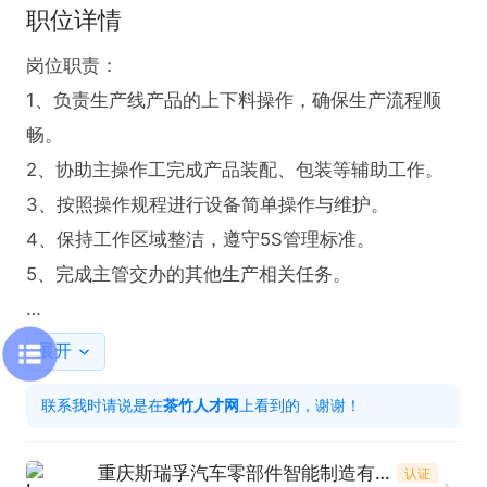
职位详情
岗位职责：

1、负责生产线产品的上下料操作，确保生产流程顺
畅。

2、协助主操作工完成产品装配、包装等辅助工作。

3、按照操作规程进行设备简单操作与维护。

4、保持工作区域整洁，遵守5S管理标准。

5、完成主管交办的其他生产相关任务。

岗位要求：

展开
1、25-50周岁，身体健康。

联系我时请说是在
茶竹人才网
上看到的，谢谢！
2、初中及以上学历，有无经验均可（提供岗前培
训）。

重庆斯瑞孚汽车零部件智能制造有限公司
认证
3、具备基本的安全操作意识，能严格遵守生产规