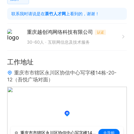
1. 熟练掌握打字技能，能够快速、准确地进行文字输
联系我时请说是在
茶竹人才网
上看到的，谢谢！
入。

2. 具备良好的沟通能力和服务意识，能够耐心解答客
重庆越创鸿网络科技有限公司
认证
户问题。

30-60人
互联网信息及技术服务
3. 招聘年龄要求：25岁以下 ，接受小白 想努力赚钱
的非常欢迎 三天打渔两天晒网的勿扰！谢谢~

工作地址
急聘者优先电话（微信同号）

重庆市市辖区永川区协信中心写字楼14栋-20-
全是年轻人聚集地，团队年轻化，氛围超好，福利多
12（吾悦广场对面）
多，欢迎符合条件的求职者前来面试洽谈~~~
重庆市市辖区永川区协信中心写字楼14栋-20-12（吾悦广场对面）
去导航