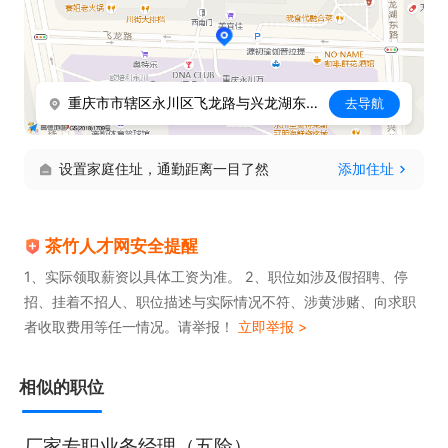
薪资结构

底薪+租房提成+开单奖金+绩效奖励

有意向直接私信/电话联系，期待想赚钱的你加入！
重庆市市辖区永川区飞龙路与兴龙湖东路交叉口西侧142米
去导航
设置家庭住址，通勤距离一目了然
添加住址
茶竹人才网安全提醒
1、实际领取薪资以具体工资为准。 2、职位如涉及假招聘、停
招、挂着不招人、职位描述与实际情况不符、涉黄涉赌、向求职
者收取费用等任一情况。请举报！
立即举报 >
相似的职位
厂家专职业务经理（五险）