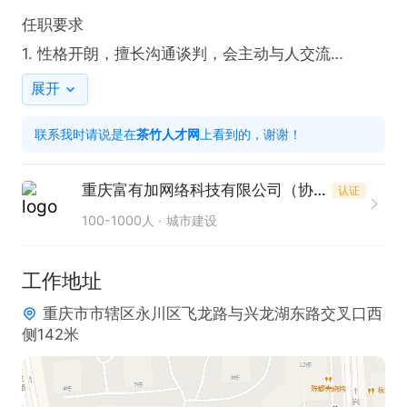
任职要求

1. 性格开朗，擅长沟通谈判，会主动与人交流

2. 愿意外出跑盘、实地看房，能接受外勤工作

展开
3. 有无经验均可，应届毕业生、时间灵活的优先录用

联系我时请说是在
茶竹人才网
上看到的，谢谢！
4. 做事踏实细心，有服务意识，愿意学习房产租赁业
务

重庆富有加网络科技有限公司（协信店）
认证
100-1000人
城市建设
我们的优势

✅ 零经验手把手带教，不用怕不会做

工作地址
✅ 可灵活调配工作时间，兼顾家庭与收入

重庆市市辖区永川区飞龙路与兴龙湖东路交叉口西
✅ 客源房源稳定，租赁成交快，回款周期短

侧142米
✅ 提成上不封顶，多劳多得，收入全凭个人能力

✅ 工作氛围轻松，没有复杂内卷
