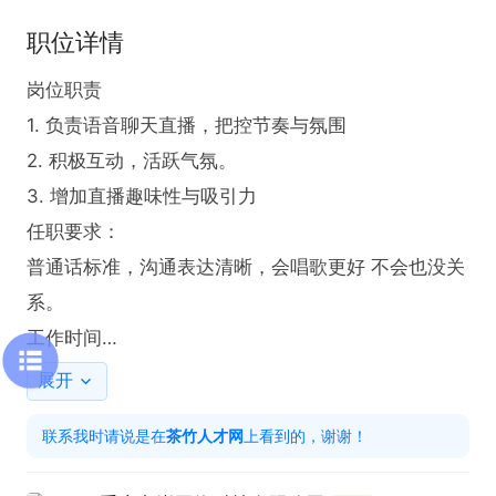
职位详情
岗位职责

1. 负责语音聊天直播，把控节奏与氛围

2. 积极互动，活跃气氛。

3. 增加直播趣味性与吸引力

任职要求：

普通话标准，沟通表达清晰，会唱歌更好 不会也没关
系。

工作时间

每天6小时，时间自由可选。

展开
福利待遇

联系我时请说是在
茶竹人才网
上看到的，谢谢！
收益当天自提（日结）+ 新人扶持金6500 + 住宿