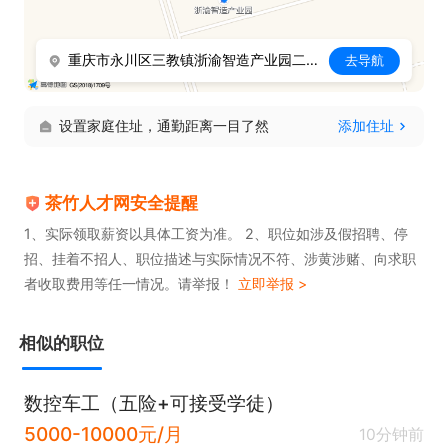
任职要求：

1. 有1年以上机械⼚线切割实操经验，熟练快⾛丝、中
重庆市永川区三教镇浙渝智造产业园二期12栋
去导航
⾛丝操作，能独⽴开机⼲活，⽆需师傅带教。

2. 能看懂机械加⼯图纸，熟悉公差、配合、外形、内
设置家庭住址，通勤距离一目了然
添加住址
孔切割⼯艺，懂常规钢材、模具钢切割特性。

3. 会简单绘图、编程、改图，能根据⼯件厚薄、材质
调整电流、脉宽、速度，保证切割精度和效率。

茶竹人才网安全提醒
4. 熟悉模具镶件、孔位、键槽、异形件、下料件等常
1、实际领取薪资以具体工资为准。 2、职位如涉及假招聘、停
招、挂着不招人、职位描述与实际情况不符、涉黄涉赌、向求职
规机加⼯件切割⼯艺。

者收取费用等任一情况。请举报！
立即举报 >
5. ⼯作踏实稳定、细⼼负责，能吃苦耐劳，服从⻋间
⽣产安排，能配合加班赶单。

相似的职位
6. ⽆经验学徒勿投，只招熟⼿。

福利待遇：

数控车工（五险+可接受学徒）
1. 技术熟练、上⼿快、质量稳可⾼薪⾯议。

5000-10000元/月
10分钟前