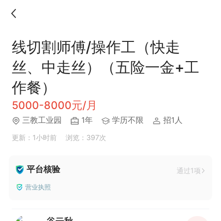
线切割师傅/操作⼯（快⾛
丝、中⾛丝）（五险一金+工
作餐）
5000-8000元/月
三教工业园
1年
学历不限
招1人
更新：1小时前
浏览：397次
平台核验
通过1项
营业执照