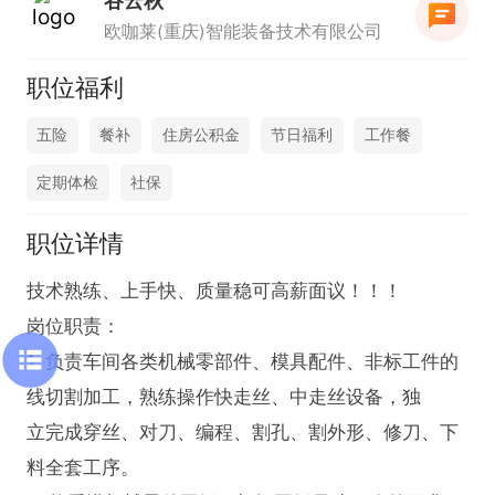
谷云秋
欧咖莱(重庆)智能装备技术有限公司
职位福利
五险
餐补
住房公积金
节日福利
工作餐
定期体检
社保
职位详情
技术熟练、上⼿快、质量稳可⾼薪⾯议！！！

岗位职责：

1. 负责⻋间各类机械零部件、模具配件、⾮标⼯件的
线切割加⼯，熟练操作快⾛丝、中⾛丝设备，独

⽴完成穿丝、对⼑、编程、割孔、割外形、修⼑、下
料全套⼯序。
