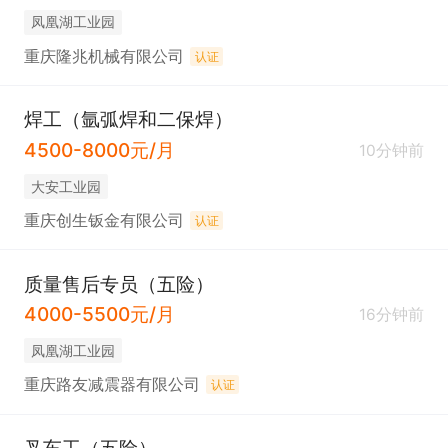
2. ⼯资准时发放、不拖⽋、订单稳定。

凤凰湖工业园
3. 包吃住、住宿环境整洁、节⽇福利、年终奖励。

重庆隆兆机械有限公司
认证
4. ⻓期稳定岗位，待遇从优。
焊工（氩弧焊和二保焊）
4500-8000元/月
10分钟前
大安工业园
重庆创生钣金有限公司
认证
质量售后专员（五险）
4000-5500元/月
16分钟前
凤凰湖工业园
重庆路友减震器有限公司
认证
叉车工（五险）