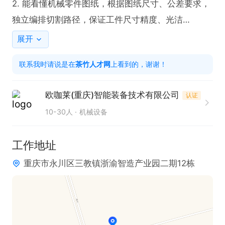
2. 能看懂机械零件图纸，根据图纸尺⼨、公差要求，
独⽴编排切割路径，保证⼯件尺⼨精度、光洁

度、垂直度达标。

展开
3. 配合CNC、数控⻋、钳⼯⼯序衔接加⼯，按照⼯艺
联系我时请说是在
茶竹人才网
上看到的，谢谢！
要求完成半成品、成品切割加⼯，合理安排每⽇

⽣产任务，保证交期。

欧咖莱(重庆)智能装备技术有限公司
认证
4. 负责机床⽇常保养、清洁、换丝、换⽔、检查导电
10-30人
机械设备
块、导轮损耗，及时排查设备⼩故障，保证设备

正常运⾏。

工作地址
5. 严格把控加⼯质量，杜绝废件、错件、漏加⼯，发
重庆市永川区三教镇浙渝智造产业园二期12栋
现图纸、⼯艺问题及时上报，配合⻋间⼯艺优化

⽣产。

6. 遵守⻋间规章制度、安全⽣产规范，保持⼯位整
洁，配合⻋间5S管理。
