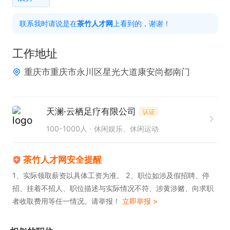
4000平米永川足疗航母，天澜.云栖，元月底启程！

联系我时请说是在
茶竹人才网
上看到的，谢谢！
现需求大量人才一同远航，每人6平米空间保障的公
寓式宿舍。每月6天假期的人性化管理，年薪十万的
工作地址
优厚待遇。

重庆市重庆市永川区星光大道康安尚都南门
我们是正规足疗养生公馆，来到我们的每一位员工都
是我们的家人，让你拥有一个展示自己，超越梦想的
舞台，你来到这里不会再孤单，我们和你一起，一起
天澜·云栖足疗有限公司
认证
陪你度过困难，一起带你实现买车买房，让父母和孩
100-1000人
休闲娱乐、休闲运动
子过上优质生活的梦想，你还在由于什么，一起加入
我们吧！
茶竹人才网安全提醒
1、实际领取薪资以具体工资为准。 2、职位如涉及假招聘、停
招、挂着不招人、职位描述与实际情况不符、涉黄涉赌、向求职
者收取费用等任一情况。请举报！
立即举报 >