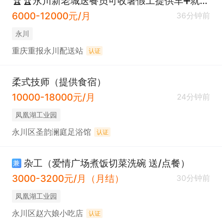
🏆🏆永川新老城送餐员可收暑假工提供车➕就近安排
6000-12000元/月
36分钟前
永川
重庆重报永川配送站
认证
柔式技师（提供食宿）
10000-18000元/月
24分钟前
凤凰湖工业园
永川区圣韵澜庭足浴馆
认证
杂工（爱情广场煮饭切菜洗碗 送/点餐）
兼
3000-3200元/月（月结）
30分钟前
凤凰湖工业园
永川区赵六娘小吃店
认证