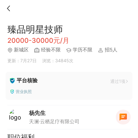
臻品明星技师
20000-30000元/月
新城区
经验不限
学历不限
招5人
更新：7月27日
浏览：34845次
平台核验
通过1项
营业执照
杨先生
天澜·云栖足疗有限公司
职位福利