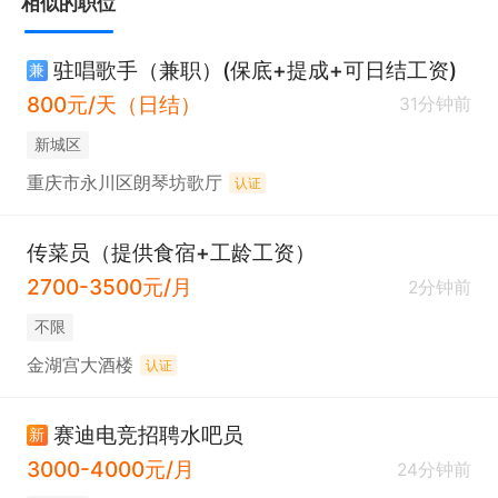
相似的职位
驻唱歌手（兼职）(保底+提成+可日结工资)
兼
800元/天（日结）
31分钟前
新城区
重庆市永川区朗琴坊歌厅
认证
传菜员（提供食宿+工龄工资）
2700-3500元/月
2分钟前
不限
金湖宫大酒楼
认证
赛迪电竞招聘水吧员
新
3000-4000元/月
24分钟前