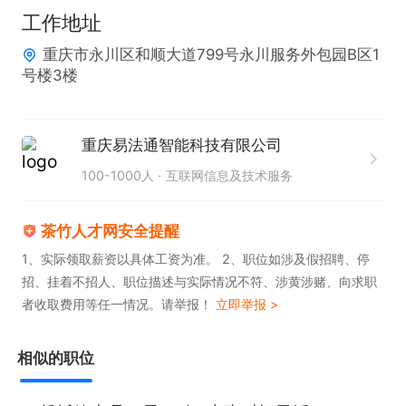
 1.客源公司直接给，不用自己拓客

工作地址
作为新三板上市的法律科技企业，我们会分配符合开
重庆市永川区和顺大道799号永川服务外包园B区1
发的企业客户资源，不用从零找线索、不用愁没客
号楼3楼
户，入职就能对接真实需求，起步比同行快一步。

 2.小白也能做，师父 + AI 双重托底，开单压力大减

重庆易法通智能科技有限公司
哪怕你没销售经验、不懂法律知识，也能轻松起步：

100-1000人
互联网信息及技术服务
资深师父 1 对 1 全流程帮：从客户沟通话术、法务产
品讲解，到有兴趣意向客户的跟进 —— 只要你把意
茶竹人才网安全提醒
向客户发给师父，师父就会全程协助谈单、推进签
1、实际领取薪资以具体工资为准。 2、职位如涉及假招聘、停
约，帮你降低开单压力，轻松享受高提成；

招、挂着不招人、职位描述与实际情况不符、涉黄涉赌、向求职
公司 AI 工具辅助：自动生成沟通话术、匹配法务套
者收取费用等任一情况。请举报！
立即举报 >
餐、提供产品物料，不用死记法律内容，对接客户更
高效，新人也能快速出成果。

相似的职位
 3.福利扎实，工作有安全感
