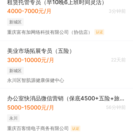
租赁托管专员（早10晚6上班时间灵活）
上班时间：上午8:30-12:00，下午13:30-17:30，周
4000-7000元/月
三晚上18:00-20:00；

3分钟前
保障全：五险一金，周末双休，法定节假日休、带薪
新城区
年假、婚假、产假；

重庆富有加网络科技有限公司（协信店）
认证
氛围好：定期团建、生日会、中秋博饼，团队不内
卷，相处无压力；

美业市场拓展专员（五险）
晋升明：客户经理→带教师父→部门经理→城市总
3000-10000元/月
22天前
监，能力达标就能升，不看资历看实力。

新城区
永川区智肌源健康保健中心
三、 你的工作（工作内容）：简单好上手，目标明确

用微信 / 电话对接公司分配的企业客户，倾听并挖掘
办公室快消品微信营销（保底4500+五险+旅游）
客户法务需求；

5000-15000元/月
56分钟前
遇到有兴趣的意向客户，同步给师父，靠 AI 工具 +
永川
 师父协助，推荐适配的法务套餐、推进签约；

重庆百客情电子商务有限公司
认证