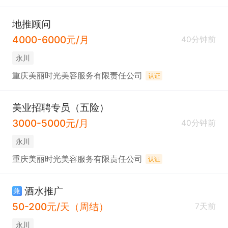
维护老客户关系，定期回访，挖掘套餐升级、增值服
务需求，拿复购提成。

地推顾问
4000-6000元/月
40分钟前
四、 我们期待这样的你

永川
专业、经验不限：应届生、职场新人、想转行做销售
重庆美丽时光美容服务有限责任公司
认证
的朋友，都能投；

有销售热情：愿意主动跟客户沟通，能接受正常工作
美业招聘专员（五险）
节奏，不抵触业绩目标；

3000-5000元/月
40分钟前
踏实肯学：想跟着师父学技能、拒绝摸鱼混日子。

永川
重庆美丽时光美容服务有限责任公司
认证
—— 怕没经验？师父 + AI 全程帮！怕没客源？公司
直接给！怕开单难？师父协助降压力！想找稳定又能
酒水推广
兼
赚钱的工作，就来易法通！
50-200元/天（周结）
7天前
永川