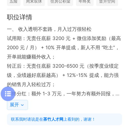
五险
周末双休
住房公积金
年终奖
晋升空间
职位详情
一、 收入透明不套路，月入过万很轻松

试用期：无责任底薪 3200 元 + 微信添加奖励（最高 
2000 元 / 月） + 10% 开单提成，新人不用 “吃土”，
开单就能赚额外收入；

转正后：无责任底薪 3200-6500 元（按季度业绩定
级，业绩越好底薪越高） + 12%-15% 提成，能力强
的销售月入轻松过万；

年终分红：额外 1-3 万元，一年努力有额外回报，收
入更有保障。

展开
联系我时请说是在
茶竹人才网
上看到的，谢谢！
二.、3大核心优势，入职不用愁
