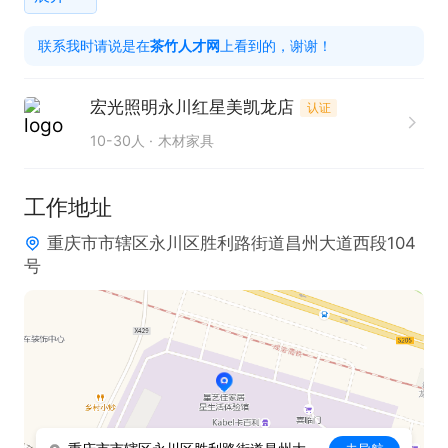
工作时间：8:40-18:00

联系我时请说是在
茶竹人才网
上看到的，谢谢！
任职要求：

宏光照明永川红星美凯龙店
认证
1. 具备智能灯光和窗帘相关经验者优先考虑。

10-30人
木材家具
2. 性格开朗，拥有良好的沟通能力与服务意识。
工作地址
重庆市市辖区永川区胜利路街道昌州大道西段104
号