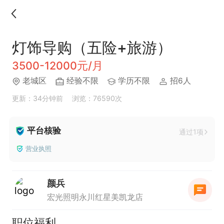
灯饰导购（五险+旅游）
3500-12000元/月
老城区
经验不限
学历不限
招6人
更新：34分钟前
浏览：76590次
平台核验
通过1项
营业执照
颜兵
宏光照明永川红星美凯龙店
职位福利