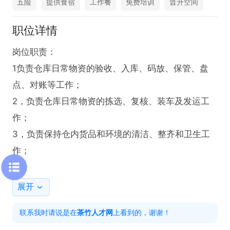
五险
提供食宿
工作餐
免费培训
晋升空间
职位详情
岗位职责：

1负责仓库日常物资的验收、入库、码放、保管、盘
点、对账等工作；

2，负责仓库日常物资的拣选、复核、装车及发运工
作；

3，负责保持仓内货品和环境的清洁、整齐和卫生工
作；

任职资格：中专以上学历，

展开
积极耐劳、责任心强、具有合作和创新精神。

联系我时请说是在
茶竹人才网
上看到的，谢谢！
工作时间：早上 8 点至下午 6 点