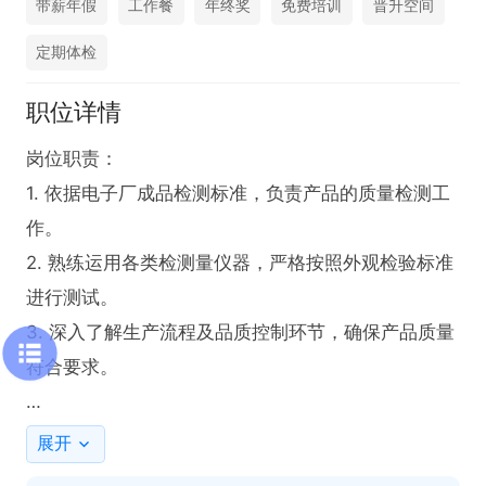
带薪年假
工作餐
年终奖
免费培训
晋升空间
定期体检
职位详情
岗位职责：

1. 依据电子厂成品检测标准，负责产品的质量检测工
作。

2. 熟练运用各类检测量仪器，严格按照外观检验标准
进行测试。

3. 深入了解生产流程及品质控制环节，确保产品质量
符合要求。

任职要求：

展开
1. 需具备一年以上电子厂成品检测QC或QA等品质相