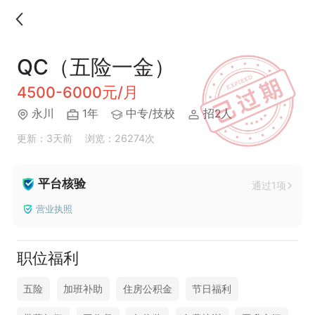
QC（五险一金）
4500-6000元/月
永川
1年
中专/技校
招2人
更新：3天前
浏览：26274次
平台核验
通过1项
营业执照
职位福利
五险
加班补助
住房公积金
节日福利