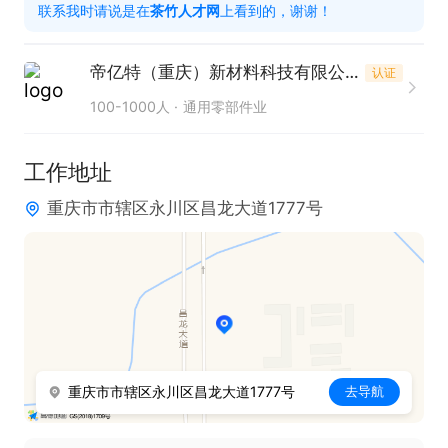
联系我时请说是在
茶竹人才网
上看到的，谢谢！
关工作经验。

2. 熟练掌握各种检测量仪器的使用，熟悉外观检验标
帝亿特（重庆）新材料科技有限公司
认证
准、生产流程及品质控制环节。此技能要求为核心竞
100-1000人
通用零部件业
争力要素，务必熟练掌握。

3. 工作中吃苦耐劳，条理清晰，认真细致，能够适应
工作地址
加班及夜班工作安排。

重庆市市辖区永川区昌龙大道1777号
4. 具备良好的工作态度、责任心及团队合作精神，以
保障工作的高效开展。
重庆市市辖区永川区昌龙大道1777号
去导航