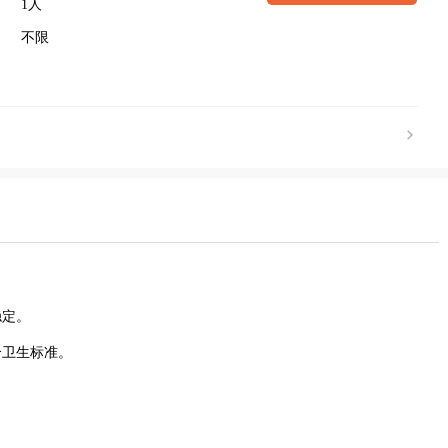
1人
不限
稳定。
合卫生标准。