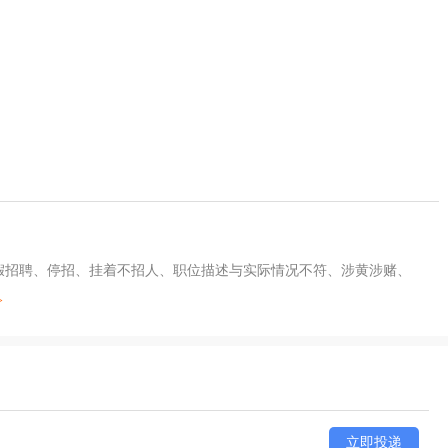
及假招聘、停招、挂着不招人、职位描述与实际情况不符、涉黄涉赌、
>
立即投递