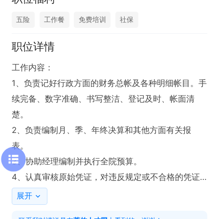
五险
工作餐
免费培训
社保
职位详情
工作内容：

1、负责记好行政方面的财务总帐及各种明细帐目。手
续完备、数字准确、书写整洁、登记及时、帐面清
楚。

2、负责编制月、季、年终决算和其他方面有关报
表。

3、协助经理编制并执行全院预算。

4、认真审核原始凭证，对违反规定或不合格的凭证
应拒绝入帐。要严格掌握开支范围和开支标准。

展开
5、定期核对固定资产帐目，作到帐物相符。
