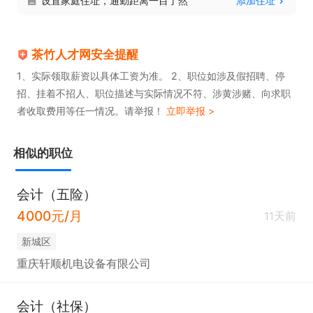
设置家庭住址，通勤距离一目了然
添加住址
度，作好会计工作。

任职要求  

1. 具备会计或相关专业背景，持有会计从业资格证
茶竹人才网安全提醒
书，熟悉国家财经法规及财务会计制度。  

1、实际领取薪资以具体工资为准。 2、职位如涉及假招聘、停
招、挂着不招人、职位描述与实际情况不符、涉黄涉赌、向求职
2. 有扎实的财务处理能力，熟练掌握财务软件及办公
者收取费用等任一情况。请举报！
立即举报 >
自动化工具。  

3. 具备良好的职业操守，责任心强，能独立完成财务
相似的职位
核算与报表编制工作。
会计（五险）
4000元/月
11天前
新城区
重庆轩顺机电设备有限公司
会计（社保）