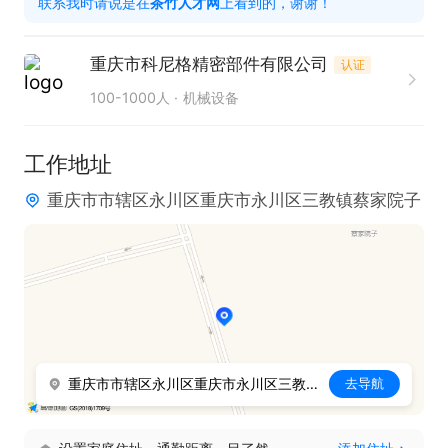
联系我时请说是在
茶竹人才网
上看到的，谢谢！
6、上级财务机关检查工作时，要负责提供资料和反
映情况。

重庆市科尼格精密部件有限公司
认证
7、每月书面向经理汇报财务情况，当好经理参谋，
100-1000人
机械设备
发挥财务监督作用。

8、定期装订会计凭证、帐簿、表册等，妥善保管和
工作地址
存档。当年会计档案由会计人员保管，往年会计档案
重庆市市辖区永川区重庆市永川区三教镇蔡家院子
由学校档案室保管。

9、协助出纳作好工资、奖金的发放工作。

10、负责掌管财务印章，严格控制支票的签发。

11、按期填报审计报表，认真自查，按时报送会计资
料。

12、加强安全防范意识和安全防范措施，严格执行财
重庆市市辖区永川区重庆市永川区三教镇蔡家院子
去导航
务管理方面的安全制度，确保不出安全问题。

13、严格遵守，执行国家财经法律法规和财务会计制