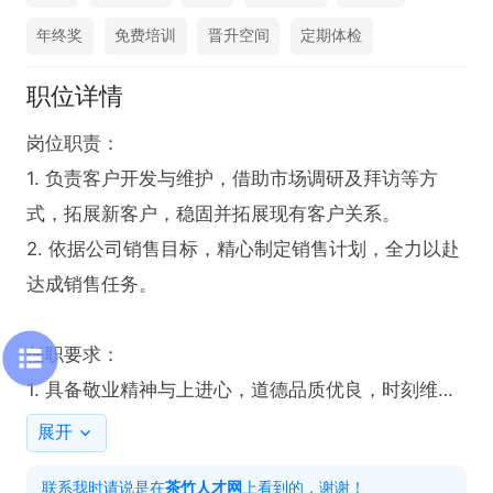
年终奖
免费培训
晋升空间
定期体检
职位详情
岗位职责：

1. 负责客户开发与维护，借助市场调研及拜访等方
式，拓展新客户，稳固并拓展现有客户关系。

2. 依据公司销售目标，精心制定销售计划，全力以赴
达成销售任务。

任职要求：

1. 具备敬业精神与上进心，道德品质优良，时刻维护
公司利益。

展开
2. 拥有吃苦耐劳的品质，做事具备计划性，对人生有
联系我时请说是在
茶竹人才网
上看到的，谢谢！