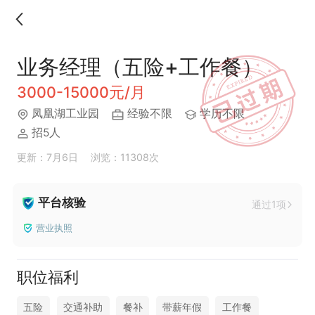
业务经理（五险+工作餐）
3000-15000元/月
凤凰湖工业园
经验不限
学历不限
招5人
更新：7月6日
浏览：11308次
平台核验
通过1项
营业执照
职位福利
五险
交通补助
餐补
带薪年假
工作餐