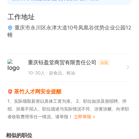
清晰规划。

3. 拥有出色的沟通能力与亲和力。

工作地址
4. 优先考虑熟悉食堂物资销售流程者。

重庆市永川区永津大道10号凤凰谷优势企业公园12
幢
该岗位福利优厚，提供五险、工作餐，享有年休假及
工龄工资，还有交通补助、餐补、带薪年假、年终
奖、免费培训、晋升空间、定期体检等。欢迎广大有
重庆钰盈堂商贸有限责任公司
认证
志之士加入，无从业经验的应届生亦可，这里将为您
10-30人
副食品、粮油
提供广阔的职业发展平台。
茶竹人才网安全提醒
1、实际领取薪资以具体工资为准。 2、职位如涉及假招聘、停
招、挂着不招人、职位描述与实际情况不符、涉黄涉赌、向求职
者收取费用等任一情况。请举报！
立即举报 >
相似的职位