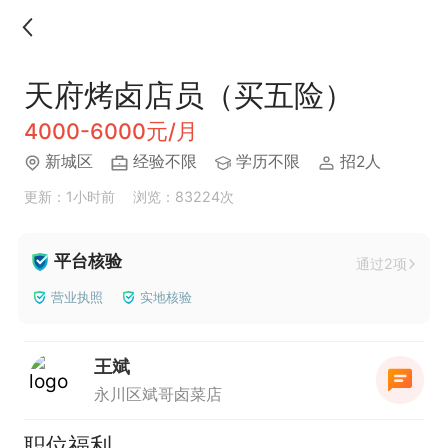
天府烤卤店员（买五险）
4000-6000元/月
新城区
经验不限
学历不限
招2人
更新：1小时前
浏览：83224次
平台核验
通过2项
营业执照
实地核验
王斌
永川区斌哥卤菜店
职位福利