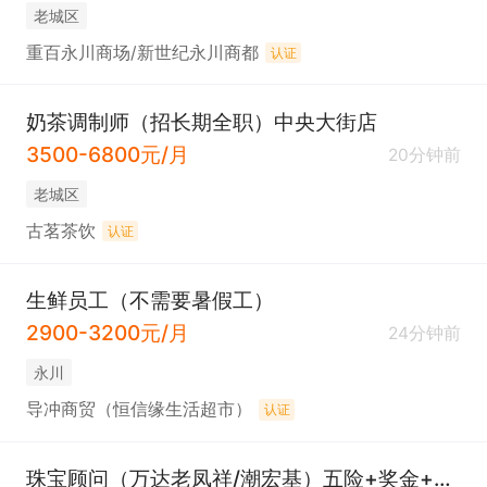
老城区
重百永川商场/新世纪永川商都
认证
奶茶调制师（招长期全职）中央大街店
3500-6800元/月
20分钟前
老城区
古茗茶饮
认证
生鲜员工（不需要暑假工）
2900-3200元/月
24分钟前
永川
导冲商贸（恒信缘生活超市）
认证
珠宝顾问（万达老凤祥/潮宏基）五险+奖金+年终奖