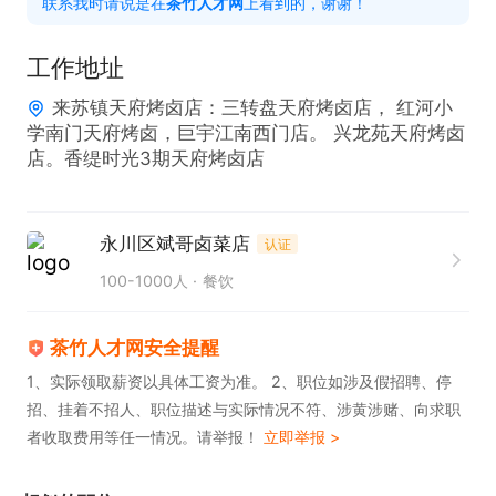
联系我时请说是在
茶竹人才网
上看到的，谢谢！
任职要求：

1. 具备相关工作经验者优先考虑。

工作地址
2. 拥有较强的沟通能力及服务意识，能吃苦耐劳。

来苏镇天府烤卤店：三转盘天府烤卤店， 红河小
3. 身体健康，可适应岗位工作强度。

学南门天府烤卤，巨宇江南西门店。 兴龙苑天府烤卤
4.只接受25-48之间

店。香缇时光3期天府烤卤店
永川区斌哥卤菜店
认证
薪资福利：

100-1000人
餐饮
1. 提供重庆五险保障。

2. 底薪 3000 元+全勤 200 元+提成（总业绩共同
茶竹人才网安全提醒
提），综合工资 4000-6000 元。

1、实际领取薪资以具体工资为准。 2、职位如涉及假招聘、停
3. 岗位学习期约 25 天，学习期间工资 60-100 元/
招、挂着不招人、职位描述与实际情况不符、涉黄涉赌、向求职
天。

者收取费用等任一情况。请举报！
立即举报 >