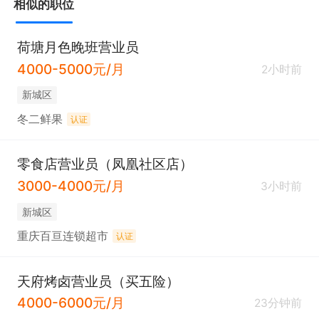
相似的职位
工作地点：

1. 三转盘悦峰农贸市场天府烤卤

荷塘月色晚班营业员
2. 兴龙苑农贸市场大门口天府烤卤

4000-5000元/月
2小时前
3. 红河小学南门天府烤卤

新城区
4. 巨宇江南西门天府烤卤店

冬二鲜果
5. 香缇时光 3 期天府烤卤店

认证
6. 荷塘月色西门天府烤店
零食店营业员（凤凰社区店）
3000-4000元/月
3小时前
新城区
重庆百亘连锁超市
认证
天府烤卤营业员（买五险）
4000-6000元/月
23分钟前