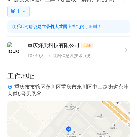
时监控并优化投放效果。  

展开
5. 协调中控与主播团队，确保直播运营高效执行。  

联系我时请说是在
茶竹人才网
上看到的，谢谢！
6. 参与新品运营策略制定，策划并执行新品发布相关
运营内容。

重庆烽尖科技有限公司
认证
10-30人
互联网信息及技术服务
任职要求  

1. 具备独立开展并组织运营工作的能力，有实际项目
工作地址
经验者优先。  

重庆市市辖区永川区重庆市永川区中山路街道永津
2. 拥有良好的职业素养，严格遵守商业保密规定，具
大道8号凤凰谷
备一年以上相关工作经验。  

3. 无不良征信记录及犯罪记录，品行端正。  

4. 具备团队协作精神，能够长期稳定投入工作。  

5. 学习能力强，沟通能力优秀，对新事物有积极尝试
和探索的热情。  
