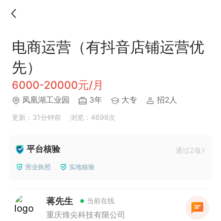
电商运营（有抖音店铺运营优
先）
6000-20000元/月
凤凰湖工业园
3年
大专
招2人
更新：31分钟前
浏览：4699次
平台核验
通过2项
营业执照
实地核验
蒋先生
当前在线
重庆烽尖科技有限公司