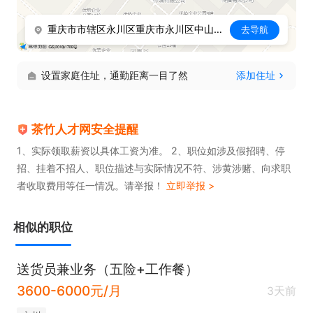
6. 熟悉抖音平台规则及直播电商运营流程，有相关实
重庆市市辖区永川区重庆市永川区中山路街道永津大道8号凤凰谷
去导航
操经验者优先考虑。  

设置家庭住址，通勤距离一目了然
添加住址
公司架构完善，运营体系成熟，注重人才培养，珍惜
每一位辛勤付出的成员，期待您的加入，共创发展！
茶竹人才网安全提醒
1、实际领取薪资以具体工资为准。 2、职位如涉及假招聘、停
招、挂着不招人、职位描述与实际情况不符、涉黄涉赌、向求职
者收取费用等任一情况。请举报！
立即举报 >
相似的职位
送货员兼业务（五险+工作餐）
3600-6000元/月
3天前