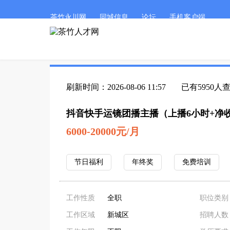
茶竹永川网
同城信息
论坛
手机客户端
刷新时间：2026-08-06 11:57
已有5950人
抖音快手运镜团播主播（上播6小时+净收入60
6000-20000元/月
节日福利
年终奖
免费培训
工作性质
全职
职位类别
工作区域
新城区
招聘人数