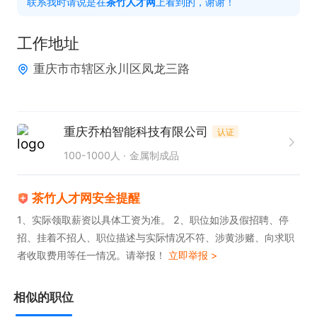
联系我时请说是在
茶竹人才网
上看到的，谢谢！
薪晋升机会，薪资和业绩挂钩。

6、接受外派优先，天津，西安，成都，苏州，贵
工作地址
阳。

重庆市市辖区永川区凤龙三路
7、公司产品质量稳定，机型全面，工作环境干净整
洁，公司定期培训销售知识、资深销售带领入行，只
要勤奋一切皆有可能。
重庆乔柏智能科技有限公司
认证
100-1000人
金属制成品
茶竹人才网安全提醒
1、实际领取薪资以具体工资为准。 2、职位如涉及假招聘、停
招、挂着不招人、职位描述与实际情况不符、涉黄涉赌、向求职
者收取费用等任一情况。请举报！
立即举报 >
相似的职位