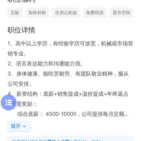
五险
加班补助
住房公积金
免费培训
晋升空间
职位详情
1、高中以上学历，有经验学历可放宽，机械或市场营
销专业。

2、语言表达能力和沟通能力强。

3、身体健康、能吃苦耐劳、有团队敬业精神，服从
公司安排。

4、薪资结构：底薪+销售提成+溢价提成+年终返点
+季度奖励；

      综合底薪： 4500-10000，公司提供每月定额油
卡加油补助。

展开
5、福利待遇：6天工作制 + 买五险一金 + 每年有加