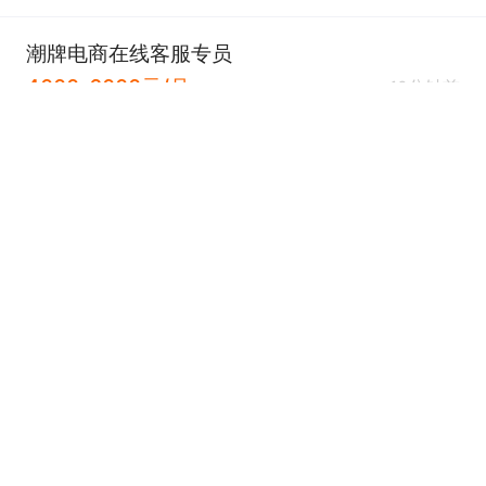
潮牌电商在线客服专员
4000-6000元/月
10分钟前
大数据产业园
经验不限
大专
盈环网络技术（上海）有限公司重庆永川分公司
认证
主播中文客服5k+（非主播，无需出镜）
3000-6000元/月
10分钟前
实地核验
永川
经验不限
学历不限
重庆西哥科技有限公司
认证
咨询客服（不打电话不销售+下午班）
4000-9000元/月
11分钟前
新城区
经验不限
学历不限