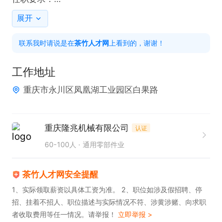
1. 具备基本识图能力，能够准确理解图纸要求。

展开
2. 熟练掌握基本量具的使用方法，保证测量结果的准
联系我时请说是在
茶竹人才网
上看到的，谢谢！
确性。

3. 对数控车工工作有浓厚兴趣，愿意从学徒开始学习
工作地址
提升。
重庆市永川区凤凰湖工业园区白果路
重庆隆兆机械有限公司
认证
60-100人
通用零部件业
茶竹人才网安全提醒
1、实际领取薪资以具体工资为准。 2、职位如涉及假招聘、停
招、挂着不招人、职位描述与实际情况不符、涉黄涉赌、向求职
者收取费用等任一情况。请举报！
立即举报 >