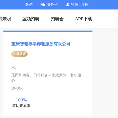
微信
服务号
登录
|
注册
找兼职
蓝领招聘
招聘会
APP下载
重庆智老尊享养老服务有限公司
企业认证
永川
居民和商务、日常服务 - 家政家教、老年服
务
30-60人
100%
简历查看率